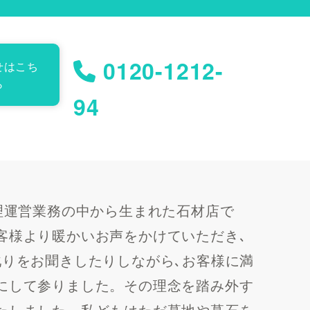
0120-1212-
せはこち
ら
94
理運営業務の中から生まれた石材店で
客様より暖かいお声をかけていただき､
叱りをお聞きしたりしながら､お客様に満
にして参りました。その理念を踏み外す
たしました。私どもはただ墓地や墓石を