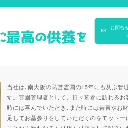
。
お問合
当社は､南大阪の民営霊園の15年にも及ぶ管
す。霊園管理者として、日々墓参に訪れるお
時には喜んでいただき､また時には苦言やお
足してお墓参りをしていただくのをモットー
ことなく新たなる石材店石材店として設立い